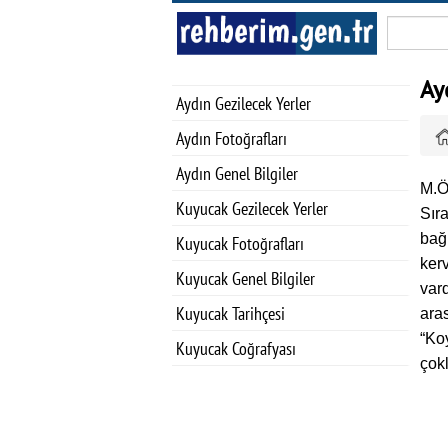
Ay
Aydın Gezilecek Yerler
Aydın Fotoğrafları
Aydın Genel Bilgiler
M.Ö
Kuyucak Gezilecek Yerler
Sır
bağ
Kuyucak Fotoğrafları
kerv
Kuyucak Genel Bilgiler
var
Kuyucak Tarihçesi
ara
“Ko
Kuyucak Coğrafyası
çok