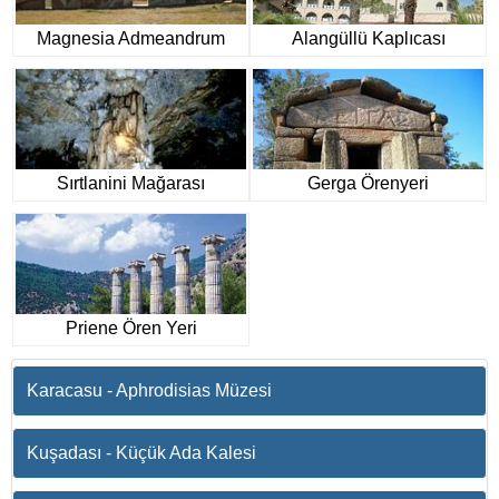
Magnesia Admeandrum
Alangüllü Kaplıcası
(Menderes Magnesia’sı)
Sırtlanini Mağarası
Gerga Örenyeri
Priene Ören Yeri
Karacasu - Aphrodisias Müzesi
Kuşadası - Küçük Ada Kalesi