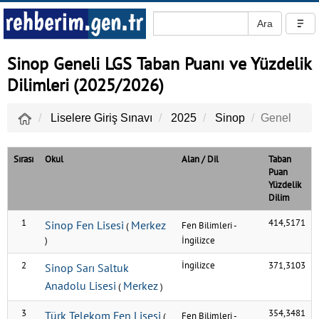
Sinop Geneli LGS Taban Puanı ve Yüzdelik
Dilimleri (2025/2026)
Liselere Giriş Sınavı
2025
Sinop
Genel
Sırası
Okul
Alan / Dil
Taban
Puan
Yüzdelik
Dilim
1
414,5171
Sinop Fen Lisesi
Merkez
Fen Bilimleri
-
(
)
İngilizce
2
İngilizce
371,3103
Sinop Sarı Saltuk
Anadolu Lisesi
Merkez
(
)
3
354,3481
Türk Telekom Fen Lisesi
Fen Bilimleri
-
(