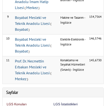
Bilimler
-
İngilizce
Anadolu İmam Hatip
Lisesi
Merkez
(
)
9
154,7564
Boyabat Mesleki ve
Makine ve Tasarım
-
İngilizce
Teknik Anadolu Lisesi
(
Boyabat
)
10
146,5746
Boyabat Mesleki ve
Elektrik-Elektronik
-
İngilizce
Teknik Anadolu Lisesi
(
Boyabat
)
11
Konaklama ve
145,6730
Prof. Dr. Necmettin
Seyahat Hizmetleri
Erbakan Mesleki ve
(Sınavlı)
-
İngilizce
Teknik Anadolu Lisesi
(
Merkez
)
Sayfalar
LGS Konuları
LGS İstatistikleri