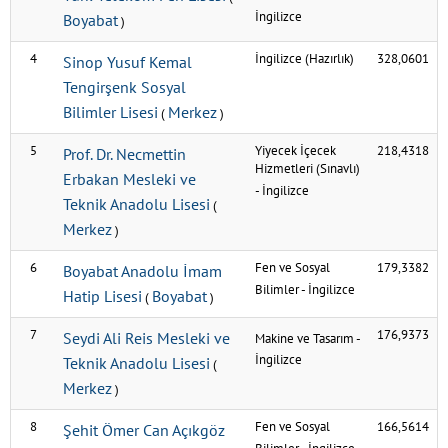
İngilizce
Boyabat
)
4
İngilizce (Hazırlık)
328,0601
Sinop Yusuf Kemal
Tengirşenk Sosyal
Bilimler Lisesi
Merkez
(
)
5
Yiyecek İçecek
218,4318
Prof. Dr. Necmettin
Hizmetleri (Sınavlı)
Erbakan Mesleki ve
-
İngilizce
Teknik Anadolu Lisesi
(
Merkez
)
6
Fen ve Sosyal
179,3382
Boyabat Anadolu İmam
Bilimler
-
İngilizce
Hatip Lisesi
Boyabat
(
)
7
176,9373
Seydi Ali Reis Mesleki ve
Makine ve Tasarım
-
İngilizce
Teknik Anadolu Lisesi
(
Merkez
)
8
Fen ve Sosyal
166,5614
Şehit Ömer Can Açıkgöz