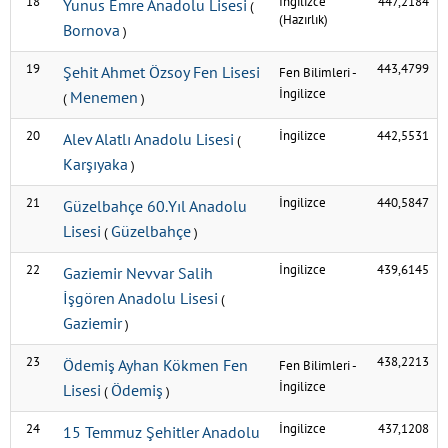
18
İngilizce
447,2184
Yunus Emre Anadolu Lisesi
(
(Hazırlık)
Bornova
)
19
443,4799
Şehit Ahmet Özsoy Fen Lisesi
Fen Bilimleri
-
İngilizce
Menemen
(
)
20
İngilizce
442,5531
Alev Alatlı Anadolu Lisesi
(
Karşıyaka
)
21
İngilizce
440,5847
Güzelbahçe 60.Yıl Anadolu
Lisesi
Güzelbahçe
(
)
22
İngilizce
439,6145
Gaziemir Nevvar Salih
İşgören Anadolu Lisesi
(
Gaziemir
)
23
438,2213
Ödemiş Ayhan Kökmen Fen
Fen Bilimleri
-
İngilizce
Lisesi
Ödemiş
(
)
24
İngilizce
437,1208
15 Temmuz Şehitler Anadolu