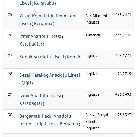
Lisesi
Karşıyaka
(
)
25
436,7471
Yusuf Kemalettin Perin Fen
Fen Bilimleri
-
İngilizce
Lisesi
Bergama
(
)
26
Almanca
434,2145
İzmir Anadolu Lisesi
(
Karabağlar
)
27
İngilizce
428,1771
Konak Anadolu Lisesi
Konak
(
)
28
İngilizce
426,7719
Sezai Karakoç Anadolu Lisesi
Çiğli
(
)
29
İngilizce
426,1493
İzmir Anadolu Lisesi
(
Karabağlar
)
30
Fen ve Sosyal
423,8323
Bergamalı Kadri Anadolu
Bilimler
-
İmam Hatip Lisesi
Bergama
(
)
İngilizce