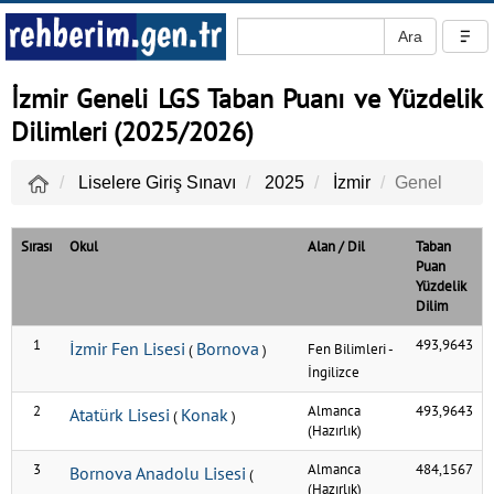
İzmir Geneli LGS Taban Puanı ve Yüzdelik
Dilimleri (2025/2026)
Liselere Giriş Sınavı
2025
İzmir
Genel
Sırası
Okul
Alan / Dil
Taban
Puan
Yüzdelik
Dilim
1
493,9643
İzmir Fen Lisesi
Bornova
Fen Bilimleri
-
(
)
İngilizce
2
Almanca
493,9643
Atatürk Lisesi
Konak
(
)
(Hazırlık)
3
Almanca
484,1567
Bornova Anadolu Lisesi
(
(Hazırlık)