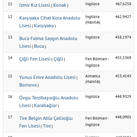
11
İngilizce
467,6258
İzmir Kız Lisesi
Konak
(
)
12
İngilizce
462,9427
Karşıyaka Cihat Kora Anadolu
(Hazırlık)
Lisesi
Karşıyaka
(
)
13
İngilizce
458,1974
Buca Fatma Saygın Anadolu
Lisesi
Buca
(
)
14
455,5369
Çiğli Fen Lisesi
Çiğli
Fen Bilimleri
-
(
)
İngilizce
15
Almanca
453,4143
Yunus Emre Anadolu Lisesi
(
(Hazırlık)
Bornova
)
16
İngilizce
448,9329
Övgü Terzibaşıoğlu Anadolu
Lisesi
Karabağlar
(
)
17
448,0901
Tire Belgin Atila Çallıoğlu
Fen Bilimleri
-
İngilizce
Fen Lisesi
Tire
(
)