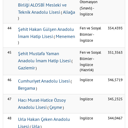
Otomasyon
Birliği ALOSBİ Mesleki ve
(Sınavlı)
-
Teknik Anadolu Lisesi
Aliağa
(
İngilizce
)
44
Fen ve Sosyal
354,4393
Şehit Hakan Gülşen Anadolu
Bilimler
-
İmam Hatip Lisesi
Menemen
(
İngilizce
)
45
Fen ve Sosyal
351,3563
Şehit Mustafa Yaman
Bilimler
-
Anadolu İmam Hatip Lisesi
(
İngilizce
Gaziemir
)
(Hazırlık)
46
İngilizce
346,5719
Cumhuriyet Anadolu Lisesi
(
Bergama
)
47
İngilizce
345,2325
Hacı Murat-Hatice Özsoy
Anadolu Lisesi
Çeşme
(
)
48
İngilizce
344,0467
Urla Hakan Çeken Anadolu
Lisesi
Urla
(
)