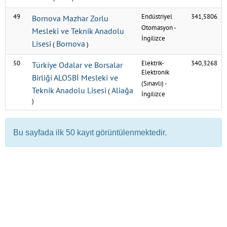
49
Endüstriyel
341,5806
Bornova Mazhar Zorlu
Otomasyon
-
Mesleki ve Teknik Anadolu
İngilizce
Lisesi
Bornova
(
)
50
Elektrik-
340,3268
Türkiye Odalar ve Borsalar
Elektronik
Birliği ALOSBİ Mesleki ve
(Sınavlı)
-
Teknik Anadolu Lisesi
Aliağa
(
İngilizce
)
Bu sayfada ilk 50 kayıt görüntülenmektedir.