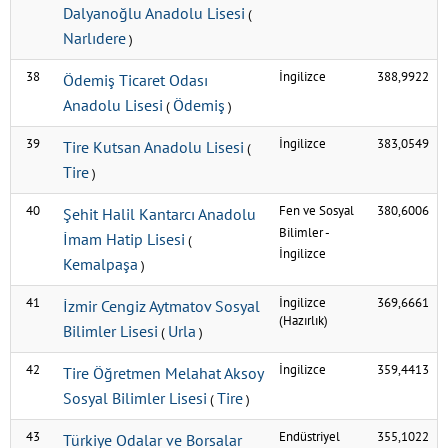
Dalyanoğlu Anadolu Lisesi
(
Narlıdere
)
38
İngilizce
388,9922
Ödemiş Ticaret Odası
Anadolu Lisesi
Ödemiş
(
)
39
İngilizce
383,0549
Tire Kutsan Anadolu Lisesi
(
Tire
)
40
Fen ve Sosyal
380,6006
Şehit Halil Kantarcı Anadolu
Bilimler
-
İmam Hatip Lisesi
(
İngilizce
Kemalpaşa
)
41
İngilizce
369,6661
İzmir Cengiz Aytmatov Sosyal
(Hazırlık)
Bilimler Lisesi
Urla
(
)
42
İngilizce
359,4413
Tire Öğretmen Melahat Aksoy
Sosyal Bilimler Lisesi
Tire
(
)
43
Endüstriyel
355,1022
Türkiye Odalar ve Borsalar