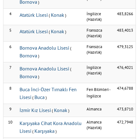
Bornova
)
4
İngilizce
483,8266
Atatürk Lisesi
Konak
(
)
(Hazırlık)
5
Fransızca
483,4013
Atatürk Lisesi
Konak
(
)
(Hazırlık)
6
Fransızca
479,3125
Bornova Anadolu Lisesi
(
(Hazırlık)
Bornova
)
7
İngilizce
476,4021
Bornova Anadolu Lisesi
(
(Hazırlık)
Bornova
)
8
474,6788
Buca İnci-Özer Tırnaklı Fen
Fen Bilimleri
-
İngilizce
Lisesi
Buca
(
)
9
Almanca
473,8710
İzmir Kız Lisesi
Konak
(
)
10
Almanca
472,7948
Karşıyaka Cihat Kora Anadolu
(Hazırlık)
Lisesi
Karşıyaka
(
)