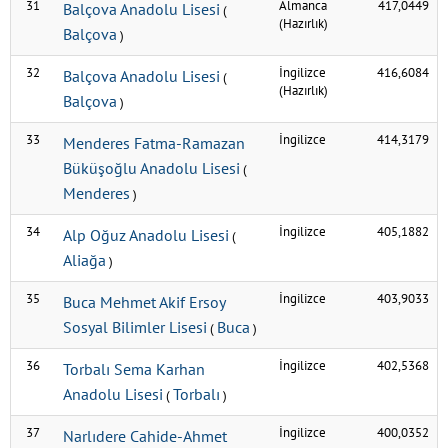
31
Almanca
417,0449
Balçova Anadolu Lisesi
(
(Hazırlık)
Balçova
)
32
İngilizce
416,6084
Balçova Anadolu Lisesi
(
(Hazırlık)
Balçova
)
33
İngilizce
414,3179
Menderes Fatma-Ramazan
Büküşoğlu Anadolu Lisesi
(
Menderes
)
34
İngilizce
405,1882
Alp Oğuz Anadolu Lisesi
(
Aliağa
)
35
İngilizce
403,9033
Buca Mehmet Akif Ersoy
Sosyal Bilimler Lisesi
Buca
(
)
36
İngilizce
402,5368
Torbalı Sema Karhan
Anadolu Lisesi
Torbalı
(
)
37
İngilizce
400,0352
Narlıdere Cahide-Ahmet