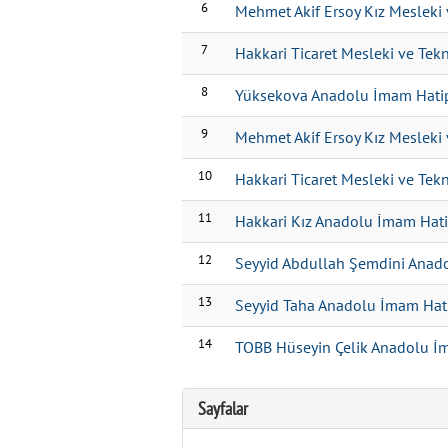
6
Mehmet Akif Ersoy Kız Mesleki 
7
Hakkari Ticaret Mesleki ve Tek
8
Yüksekova Anadolu İmam Hatip
9
Mehmet Akif Ersoy Kız Mesleki 
10
Hakkari Ticaret Mesleki ve Tek
11
Hakkari Kız Anadolu İmam Hati
12
Seyyid Abdullah Şemdini Anado
13
Seyyid Taha Anadolu İmam Hati
14
TOBB Hüseyin Çelik Anadolu İm
Sayfalar