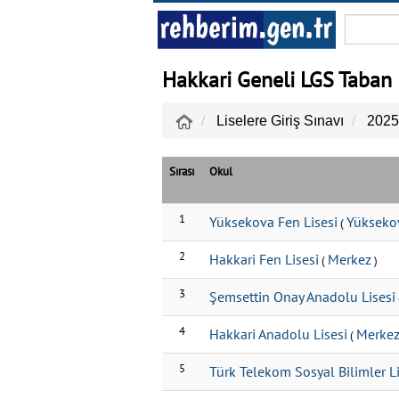
Hakkari Geneli LGS Taban 
Liselere Giriş Sınavı
2025
Sırası
Okul
1
Yüksekova Fen Lisesi
Yükseko
(
2
Hakkari Fen Lisesi
Merkez
(
)
3
Şemsettin Onay Anadolu Lisesi
4
Hakkari Anadolu Lisesi
Merke
(
5
Türk Telekom Sosyal Bilimler Li