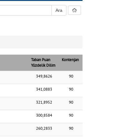
Taban Puan
Kontenjan
Yüzdelik Dilim
349,8626
90
341,0883
90
321,8952
90
300,8584
90
260,2833
90