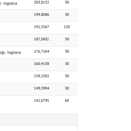
203,0132
30
)
-
İngilizce
199,8086
30
191,5567
120
187,3802
30
176,7264
30
lığı
-
İngilizce
160,4138
30
158,2382
30
149,3904
30
142,6795
60