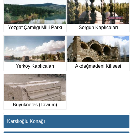
Yozgat Çamlığı Milli Parkı
Sorgun Kaplıcaları
Yerköy Kaplıcaları
Akdağmadeni Kilisesi
Büyüknefes (Tavium)
Karslıoğlu Konağı