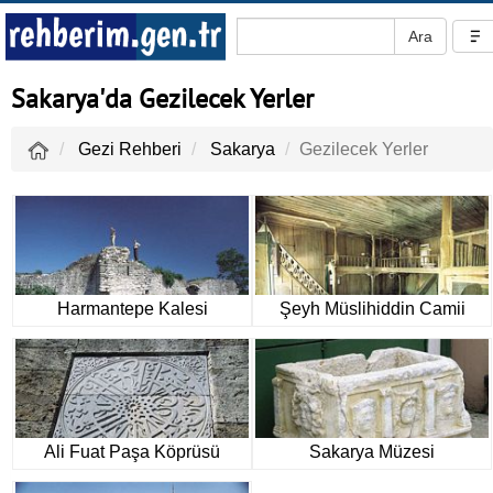
Sakarya'da Gezilecek Yerler
Gezi Rehberi
Sakarya
Gezilecek Yerler
Harmantepe Kalesi
Şeyh Müslihiddin Camii
Ali Fuat Paşa Köprüsü
Sakarya Müzesi