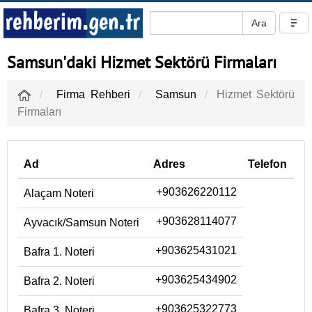
Samsun'daki Hizmet Sektörü Firmaları
Firma Rehberi
Samsun
Hizmet Sektörü
Firmaları
Ad
Adres
Telefon
+903626220112
Alaçam Noteri
+903628114077
Ayvacık/Samsun Noteri
+903625431021
Bafra 1. Noteri
+903625434902
Bafra 2. Noteri
+903625322773
Bafra 3. Noteri