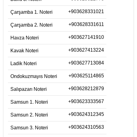
+903628331021
Çarşamba 1. Noteri
+903628331611
Çarşamba 2. Noteri
+903627141910
Havza Noteri
+903627413224
Kavak Noteri
+903627713084
Ladik Noteri
+903625114865
Ondokuzmayıs Noteri
+903628212879
Salıpazarı Noteri
+903623333567
Samsun 1. Noteri
+903624312345
Samsun 2. Noteri
+903624310563
Samsun 3. Noteri