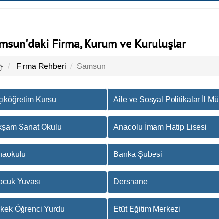
msun'daki Firma, Kurum ve Kuruluşlar
Firma Rehberi
Samsun
çıköğretim Kursu
Aile ve Sosyal Politikalar İl M
kşam Sanat Okulu
Anadolu İmam Hatip Lisesi
naokulu
Banka Şubesi
ocuk Yuvası
Dershane
rkek Öğrenci Yurdu
Etüt Eğitim Merkezi