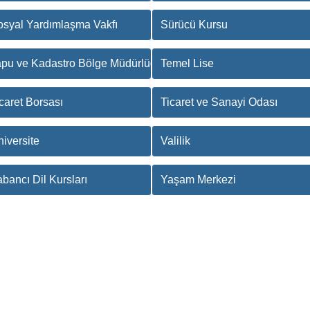
osyal Yardımlaşma Vakfı
Sürücü Kursu
apu ve Kadastro Bölge Müdürlüğü
Temel Lise
caret Borsası
Ticaret ve Sanayi Odası
iversite
Valilik
bancı Dil Kursları
Yaşam Merkezi