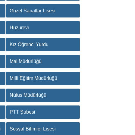
Güzel Sanatlar Lisesi
Huzurevi
Kız Öğrenci Yurdu
Mal Müdürlüğü
Milli Eğitim Müdürlüğü
Nüfus Müdürlüğü
PTT Şubesi
i
Sosyal Bilimler Lisesi