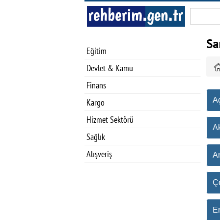
Sa
Eğitim
Devlet & Kamu
Finans
A
Kargo
Hizmet Sektörü
A
Sağlık
Alışveriş
A
Ç
E