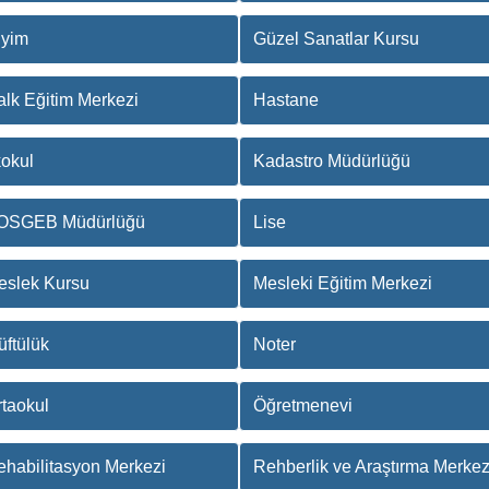
iyim
Güzel Sanatlar Kursu
lk Eğitim Merkezi
Hastane
kokul
Kadastro Müdürlüğü
OSGEB Müdürlüğü
Lise
eslek Kursu
Mesleki Eğitim Merkezi
ftülük
Noter
taokul
Öğretmenevi
ehabilitasyon Merkezi
Rehberlik ve Araştırma Merkez