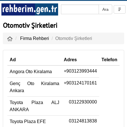
Otomotiv Şirketleri
Firma Rehberi
Otomotiv Şirketleri
Ad
Adres
Telefon
+903123993444
Angora Oto Kiralama
+903124170161
Genç Oto Kiralama
Ankara
03122930000
Toyota Plaza ALJ
ANKARA
03124813838
Toyota Plaza EFE