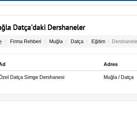
ğla Datça'daki Dershaneler
Firma Rehberi
Muğla
Datça
Eğitim
Dershanele
Ad
Adres
Özel Datça Simge Dershanesi
Muğla
/
Datça