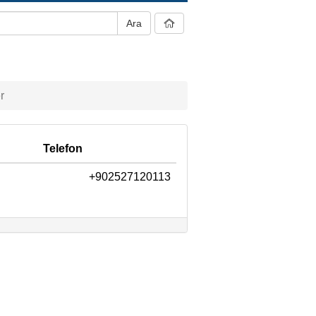
r
Telefon
+902527120113