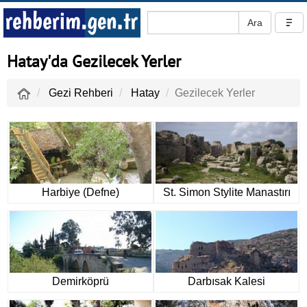
Hatay'da Gezilecek Yerler
Gezi Rehberi
Hatay
Gezilecek Yerler
Harbiye (Defne)
St. Simon Stylite Manastırı
Demirköprü
Darbısak Kalesi