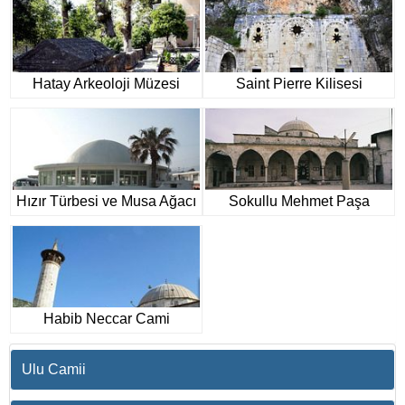
Hatay Arkeoloji Müzesi
Saint Pierre Kilisesi
(Antakya Mozaik Müzesi)
Hızır Türbesi ve Musa Ağacı
Sokullu Mehmet Paşa
Külliyesi
Habib Neccar Cami
Ulu Camii