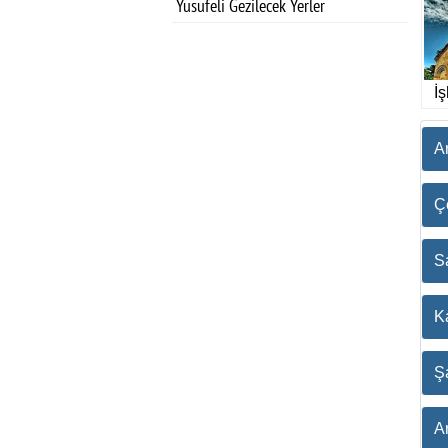
Yusufeli Gezilecek Yerler
İş
A
Ç
S
K
Şa
A