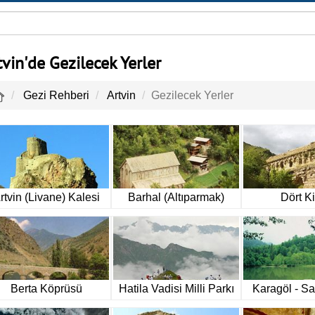
tvin'de Gezilecek Yerler
Gezi Rehberi
Artvin
Gezilecek Yerler
rtvin (Livane) Kalesi
Barhal (Altıparmak)
Dört Ki
Kilisesi
Berta Köprüsü
Hatila Vadisi Milli Parkı
Karagöl - Sa
Park