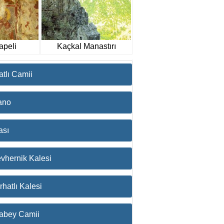
apeli
Kaçkal Manastırı
atlı Camii
ano
ası
vhernik Kalesi
hatlı Kalesi
cabey Camii