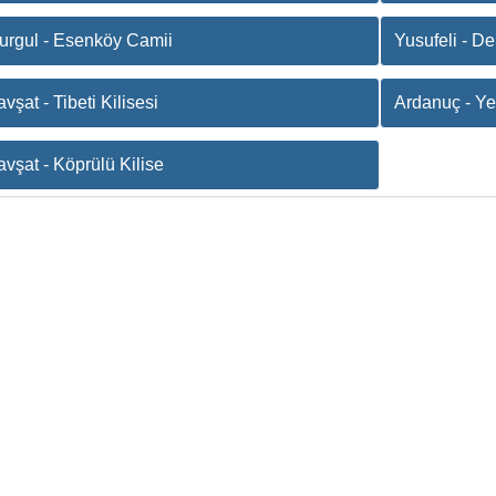
urgul - Esenköy Camii
Yusufeli - D
vşat - Tibeti Kilisesi
Ardanuç - Ye
avşat - Köprülü Kilise