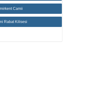
emirkent Camii
ni Rabat Kilisesi