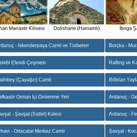
han Manastır Kilisesi
Dolishane (Hamamlı)
İbriga Ş
Kilisesi
rdanuç - İskenderpaşa Camii ve Türbeleri
Borçka - Mur
elebi Efendi Çeşmesi
Rafting ve K
alihbey (Çayağzı) Camii
Bilbilan Yayl
afkasör Orman İçi Dinlenme Yeri
Ardanuç - Ge
vşat - Şavşat (Satlel) Kalesi
Ardanuç - Fer
rhavi - Ortacalar Merkez Camii
Şavşat - Ko