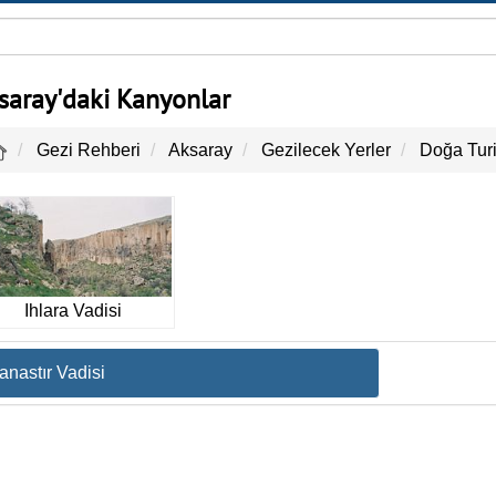
saray'daki Kanyonlar
Gezi Rehberi
Aksaray
Gezilecek Yerler
Doğa Tur
Ihlara Vadisi
anastır Vadisi