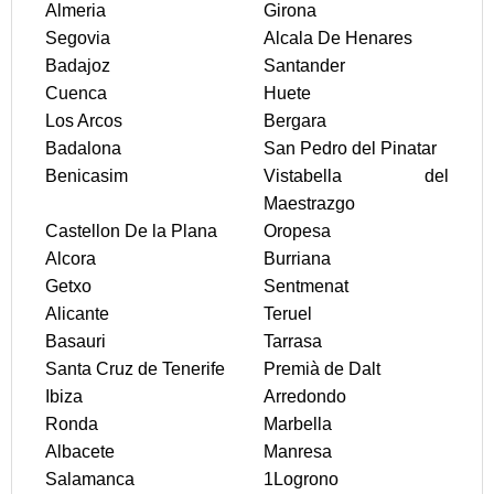
Almeria
Girona
Segovia
Alcala De Henares
Badajoz
Santander
Cuenca
Huete
Los Arcos
Bergara
Badalona
San Pedro del Pinatar
Benicasim
Vistabella del
Maestrazgo
Castellon De la Plana
Oropesa
Alcora
Burriana
Getxo
Sentmenat
Alicante
Teruel
Basauri
Tarrasa
Santa Cruz de Tenerife
Premià de Dalt
Ibiza
Arredondo
Ronda
Marbella
Albacete
Manresa
Salamanca
1Logrono