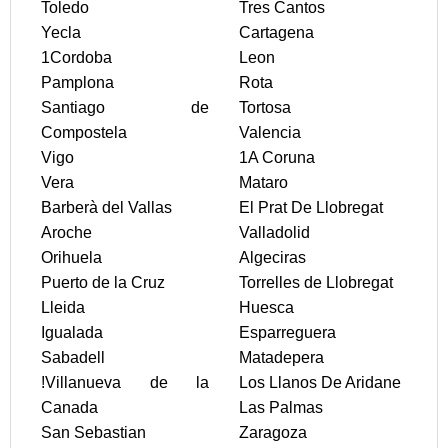
Toledo
Tres Cantos
Yecla
Cartagena
1Cordoba
Leon
Pamplona
Rota
Santiago de
Tortosa
Compostela
Valencia
Vigo
1A Coruna
Vera
Mataro
Barberà del Vallas
El Prat De Llobregat
Aroche
Valladolid
Orihuela
Algeciras
Puerto de la Cruz
Torrelles de Llobregat
Lleida
Huesca
Igualada
Esparreguera
Sabadell
Matadepera
!Villanueva de la
Los Llanos De Aridane
Canada
Las Palmas
San Sebastian
Zaragoza