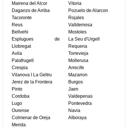
Mairena del Alcor
Vitoria
Daganzo de Arriba
Pozuelo de Alarcon
Tacoronte
Rojales
Reus
Valldemosa
Bellvehi
Mostoles
Esplugues de
La Seu d'Urgell
Llobregat
Requena
Avila
Torrevieja
Palafrugell
Mollerusa
Crespia
Arrecife
Vilanova I La Geltru
Mazarron
Jerez de la Frontera
Burgos
Pinto
Jaen
Cordoba
Valdepenas
Lugo
Pontevedra
Ourense
Navia
Colmenar de Oreja
Alboraya
Merida